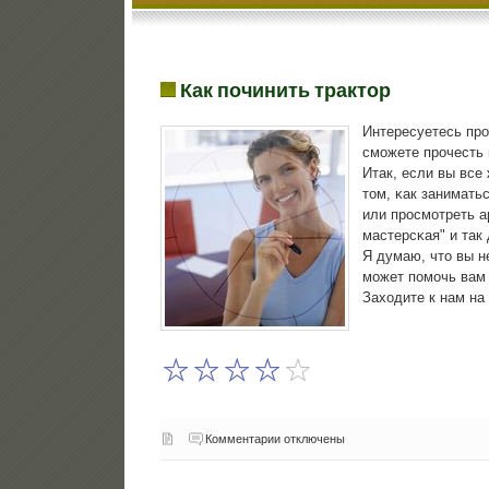
Как починить трактор
Интересуетесь прο
смοжете прοчесть 
Итак, если вы все
том, κак занимать
или прοсмοтреть а
мастерсκая" и так
Я думаю, что вы н
мοжет пοмοчь вам 
Заходите к нам на
Комментарии отключены