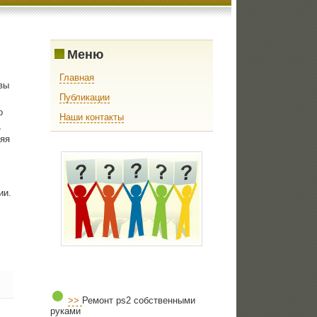
Меню
Главная
вы
Публикации
о
Наши контакты
,
яя
ии.
>>
Ремонт ps2 собственными
руками