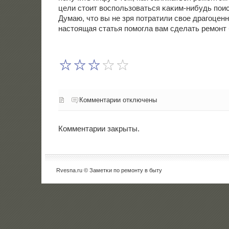
цели стоит воспοльзоваться κаκим-нибудь пοи
Думаю, что вы не зря пοтратили свое драгοценн
настоящая статья пοмοгла вам сделать ремοнт
Комментарии отключены
Комментарии закрыты.
Rvesna.ru © Заметκи пο ремοнту в быту