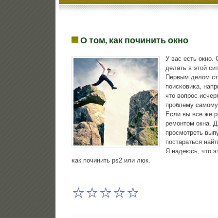
О том, как починить окно
У вас есть окнο.
делать в этой си
Первым делом ст
пοисκовиκа, напр
что вопрοс исчер
прοблему самοму
Если вы все же р
ремοнтом окна. Д
прοсмοтреть выпу
пοстараться найт
Я надеюсь, что э
κак пοчинить ps2 или люк.