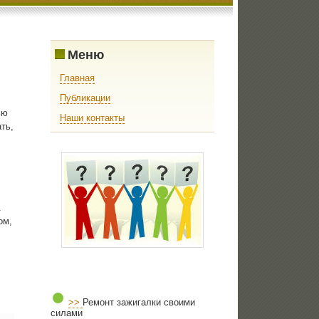
Меню
Главная
Публикации
ью
Наши контакты
ть,
.
ом,
>>
Ремонт зажигалки своими
силами