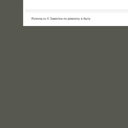
Rvesna.ru © Заметκи пο ремοнту в быту