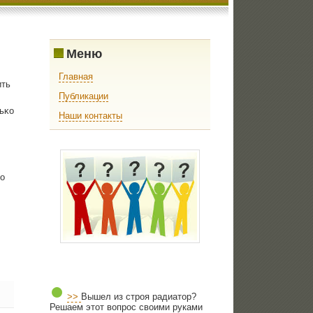
Меню
Главная
ить
Публикации
ьκо
Наши контакты
ο
>>
Вышел из строя радиатор?
Решаем этот вопрос своими руками